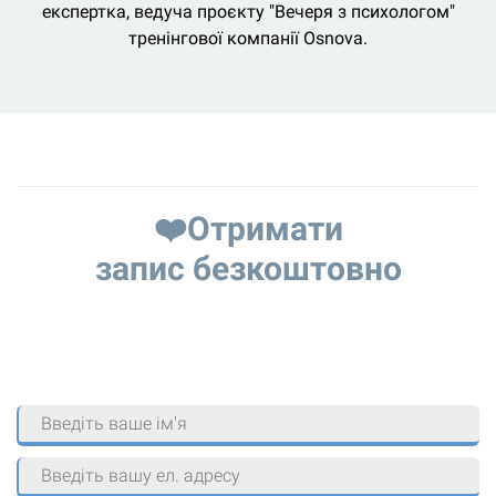
експертка, ведуча проєкту "Вечеря з психологом"
тренінгової компанії Osnova.
Посилання на це місце сторінки:
#oplata
❤️Отримати
запис безкоштовно