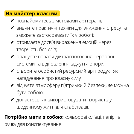
На майстер-класі ви:
познайомитесь з методами арттерапії;
вивчите практичні техніки для зниження стресу та
зможете застосовувати їх у роботі;
отримаєте досвід вираження емоцій через
творчість без слів;
опануєте вправи для заспокоєння нервової
системи та відновлення відчуття опори;
створите особистий ресурсний артпродукт як
нагадування про власну силу;
відчуєте атмосферу підтримки й безпеки, де можна
бути собою;
дізнаєтесь, як використовувати творчість у
щоденному житті для стабілізації.
Потрібно мати з собою:
кольорові олівці,
папір
та
ручку для конспектування.