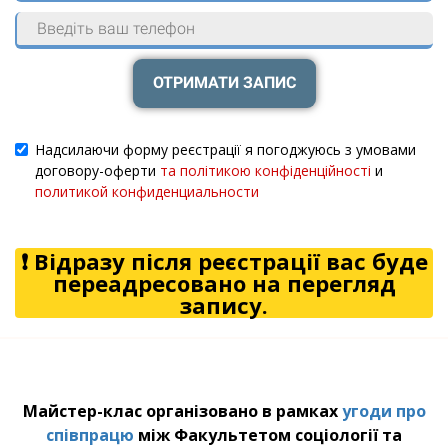
ОТРИМАТИ ЗАПИС
Надсилаючи форму реєстрації я погоджуюсь з умовами
договору-оферти
та політикою конфіденційності
и
политикой конфиденциальности
❗ Відразу після реєстрації вас буде
переадресовано на перегляд
запису.
Посилання на це місце сторінки:
#online
Посилання на це місце сторінки:
#kont
Майстер-клас організовано в рамках
угоди про
співпрацю
між Факультетом соціології та