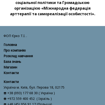
соціальної політики та Громадською
організацією «Міжнародна федерація
арттерапії та самореалізації особистості».
ФОП Єрко Т.І. .
Головна
Про компанію
Розклад навчання
База знань
Магазин
Контакти
Контакти
Україна м. Київ, бул. Перова 18, 02175
☎️ +38 (093) 177 68 30 ( Україна )
☎️ +972 559 400 452 ( Ізраїль )
☎️ +48 (45) 956 91 17 (Польща)