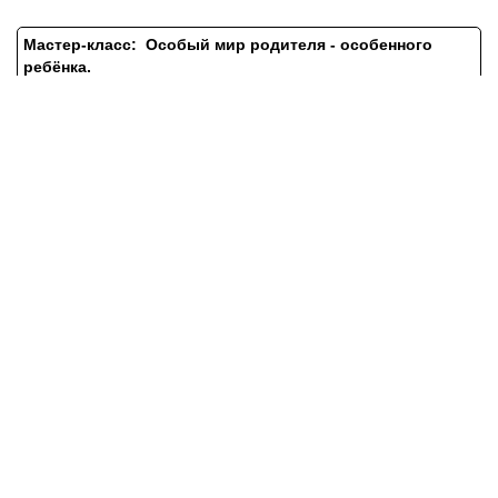
Мастер-класс:
Особый мир родителя - особенного
ребёнка.
Подробнее о мастер-классе...
- Как принять себя.
- Как развиваться личности родителя?
- Как сохранить отношения как пара?
- Основные источники энергии для родителей.
Посилання на це місце сторінки:
#reg
Заказать запись конференции:
ЗАПИСЬ КОНФЕРЕНЦИИ